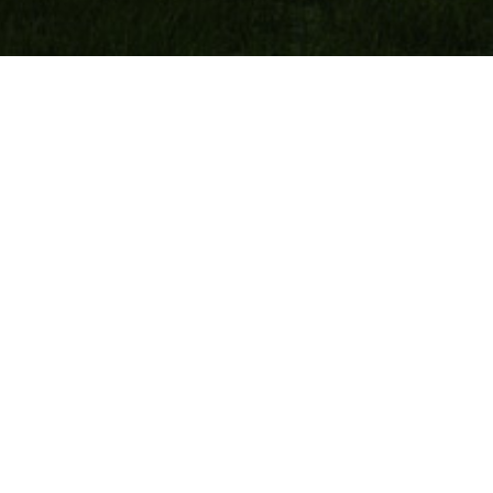
…für mehr Zeit im Freien
Genießen Sie mehr Zeit im Freien, geschützt vor
Wind und Wetter in einem Sommergarten.
Angefangen bei einem Terrassendach bis zum
vollständig geschlossenen
Outdoorwohnzimmer lassen die verschiedenen
Ausführungen keinen Ihrer Wünsche offen. So
sind Sie näher an der Natur und können die
Saison im Freien verlängern.
Wir gestalten mit Ihnen die individuelle Lösung
passend für Ihre Wohnsituation. In unserem
breiten Sortiment an Tebau Sommergärten
finden auch Sie das passende Modell.